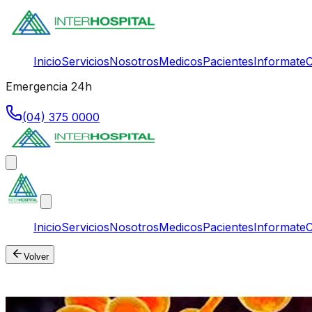
Inicio
Servicios
Nosotros
Medicos
Pacientes
Informate
C
Emergencia 24h
(04) 375 0000
Inicio
Servicios
Nosotros
Medicos
Pacientes
Informate
C
Volver